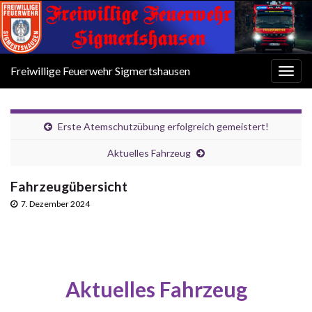
Freiwillige Feuerwehr Sigmertshausen
Navi
umsc
Erste Atemschutzübung erfolgreich gemeistert!
Aktuelles Fahrzeug
Fahrzeugübersicht
7. Dezember 2024
Aktuelles Fahrzeug